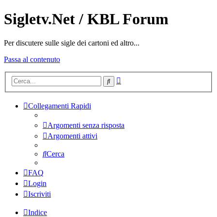
Sigletv.Net / KBL Forum
Per discutere sulle sigle dei cartoni ed altro...
Passa al contenuto
Ricerca
Cerca
avanzata
Collegamenti Rapidi
Argomenti senza risposta
Argomenti attivi
Cerca
FAQ
Login
Iscriviti
Indice