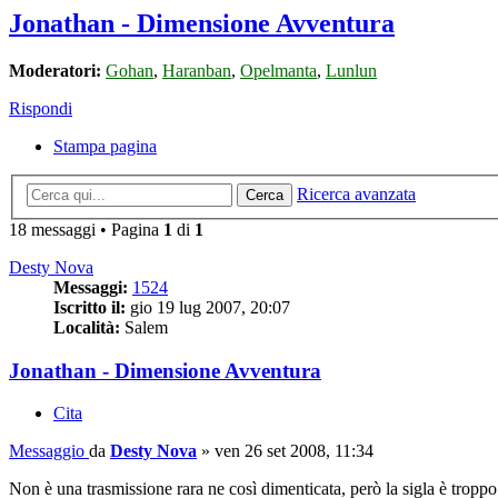
Jonathan - Dimensione Avventura
Moderatori:
Gohan
,
Haranban
,
Opelmanta
,
Lunlun
Rispondi
Stampa pagina
Ricerca avanzata
Cerca
18 messaggi • Pagina
1
di
1
Desty Nova
Messaggi:
1524
Iscritto il:
gio 19 lug 2007, 20:07
Località:
Salem
Jonathan - Dimensione Avventura
Cita
Messaggio
da
Desty Nova
»
ven 26 set 2008, 11:34
Non è una trasmissione rara ne così dimenticata, però la sigla è troppo