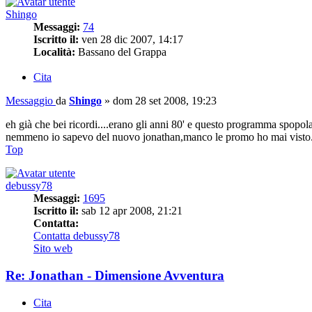
Shingo
Messaggi:
74
Iscritto il:
ven 28 dic 2007, 14:17
Località:
Bassano del Grappa
Cita
Messaggio
da
Shingo
»
dom 28 set 2008, 19:23
eh già che bei ricordi....erano gli anni 80' e questo programma spop
nemmeno io sapevo del nuovo jonathan,manco le promo ho mai visto
Top
debussy78
Messaggi:
1695
Iscritto il:
sab 12 apr 2008, 21:21
Contatta:
Contatta debussy78
Sito web
Re: Jonathan - Dimensione Avventura
Cita