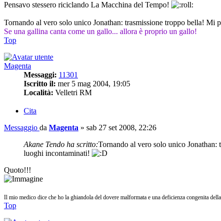
Pensavo stessero riciclando La Macchina del Tempo!
Tornando al vero solo unico Jonathan: trasmissione troppo bella! Mi pia
Se una gallina canta come un gallo... allora è proprio un gallo!
Top
Magenta
Messaggi:
11301
Iscritto il:
mer 5 mag 2004, 19:05
Località:
Velletri RM
Cita
Messaggio
da
Magenta
»
sab 27 set 2008, 22:26
Akane Tendo ha scritto:
Tornando al vero solo unico Jonathan: tr
luoghi incontaminati!
Quoto!!!
Il mio medico dice che ho la ghiandola del dovere malformata e una deficienza congenita della
Top