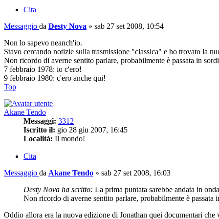
Cita
Messaggio
da
Desty Nova
»
sab 27 set 2008, 10:54
Non lo sapevo neanch'io.
Stavo cercando notizie sulla trasmissione "classica" e ho trovato la 
Non ricordo di averne sentito parlare, probabilmente è passata in sord
7 febbraio 1978: io c'ero!
9 febbraio 1980: c'ero anche qui!
Top
Akane Tendo
Messaggi:
3312
Iscritto il:
gio 28 giu 2007, 16:45
Località:
Il mondo!
Cita
Messaggio
da
Akane Tendo
»
sab 27 set 2008, 16:03
Desty Nova ha scritto:
La prima puntata sarebbe andata in onda
Non ricordo di averne sentito parlare, probabilmente è passata i
Oddio allora era la nuova edizione di Jonathan quei documentari che