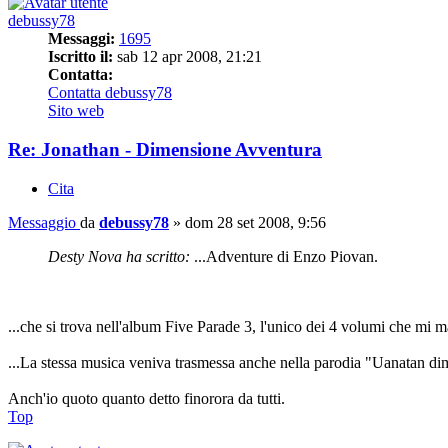
debussy78
Messaggi:
1695
Iscritto il:
sab 12 apr 2008, 21:21
Contatta:
Contatta debussy78
Sito web
Re: Jonathan - Dimensione Avventura
Cita
Messaggio
da
debussy78
»
dom 28 set 2008, 9:56
Desty Nova ha scritto:
...Adventure di Enzo Piovan.
...che si trova nell'album Five Parade 3, l'unico dei 4 volumi che 
...La stessa musica veniva trasmessa anche nella parodia "Uanatan 
Anch'io quoto quanto detto finorora da tutti.
Top