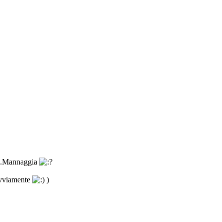
e...Mannaggia
ovviamente
)